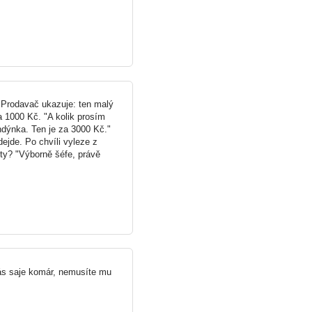
 Prodavač ukazuje: ten malý
a 1000 Kč. "A kolik prosím
ndýnka. Ten je za 3000 Kč."
ejde. Po chvíli vyleze z
fty? "Výborně šéfe, právě
ás saje komár, nemusíte mu