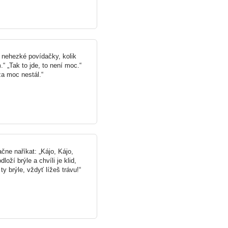
jí nehezké povídačky, kolik
 „Tak to jde, to není moc.“
za moc nestál.“
čne naříkat: „Kájo, Kájo,
loží brýle a chvíli je klid,
y brýle, vždyť lížeš trávu!“