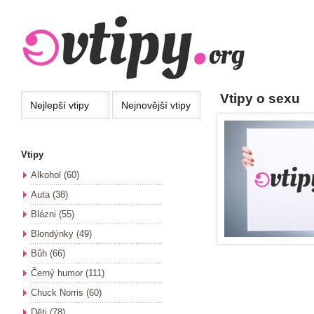
Vtipy o sexu
Nejlepší
vtipy
Nejnovější
vtipy
Vtipy
Alkohol
(60)
Auta
(38)
Blázni
(55)
Blondýnky
(49)
Bůh
(66)
Černý humor
(111)
Chuck Norris
(60)
Děti
(78)