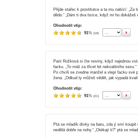
Přijde stařec k prostitutce a ta mu nabízí: „Za
dědo.“ „Dám ti dva tisíce, když mi ho dokážeš n
Ohodnotit vtip:
91
%
(19)
Paní Rožková si čte noviny, když najednou vst
facku. „To máš za třicet let nekvalitního sexu.
Po chvíli se zvedne manžel a vlepí facku své p
žena. „Odkud ty můžeš vědět, jak vypadá kvalit
Ohodnotit vtip:
91
%
(21)
Ptá se mladík dívky na baru, zda jí smí koupit d
nedělá dobře na nohy.“ „Otékají ti?“ ptá se mladí