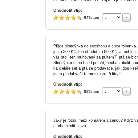
Ohodnotit vtip:
94
%
(48)
Přijde blondýnka do sexshopu a chce robertka.
je za 300 Kč, ten střední za 500 Kč, a tenhle z
vás stojí ten pruhovaný za pultem?" ptá se blo
Blondýnka si ho hned poručí, nechá zabalit a od
kanceláře šéf a ptá se prodavače, jak jdou kše
jsem prodal vaší termosku za tři litry!"
Ohodnotit vtip:
93
%
(30)
Jaký je rozdíl mezi komárem a ženou? Když v
u toho hladit hlavu.
Ohodnotit vtip: