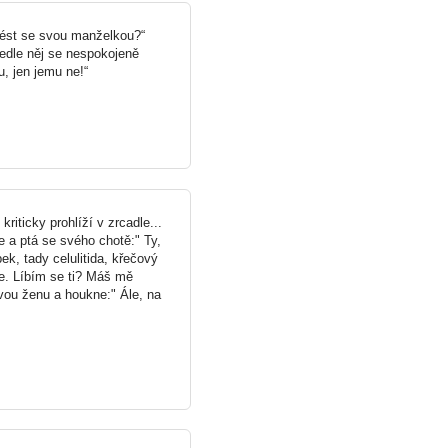
vést se svou manželkou?“
vedle něj se nespokojeně
, jen jemu ne!“
riticky prohlíží v zrcadle...
e a ptá se svého chotě:" Ty,
ek, tady celulitida, křečový
ce. Líbím se ti? Máš mě
vou ženu a houkne:" Ále, na