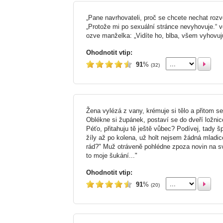
„Pane navrhovateli, proč se chcete nechat roz
„Protože mi po sexuální stránce nevyhovuje.“ 
ozve manželka: „Vidíte ho, blba, všem vyhovuju
Ohodnotit vtip:
91
%
(32)
Žena vylézá z vany, krémuje si tělo a přitom se k
Oblékne si župánek, postaví se do dveří ložnic
Péťo, přitahuju tě ještě vůbec? Podívej, tady šp
žíly až po kolena, už holt nejsem žádná mladi
rád?" Muž otráveně pohlédne zpoza novin na s
to moje šukání..."
Ohodnotit vtip:
91
%
(20)