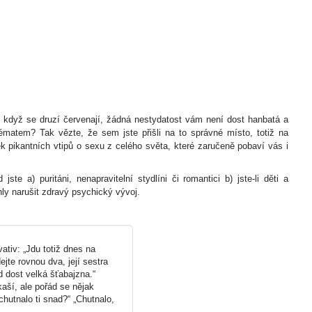
e, když se druzí červenají, žádná nestydatost vám není dost hanbatá a
matem? Tak vězte, že sem jste přišli na to správné místo, totiž na
k pikantních vtipů o sexu z celého světa, které zaručeně pobaví vás i
jste a) puritáni, nenapravitelní stydlíni či romantici b) jste-li děti a
hly narušit zdravý psychický vývoj.
vativ: „Jdu totiž dnes na
jte rovnou dva, její sestra
d dost velká šťabajzna.“
aší, ale pořád se nějak
hutnalo ti snad?“ „Chutnalo,