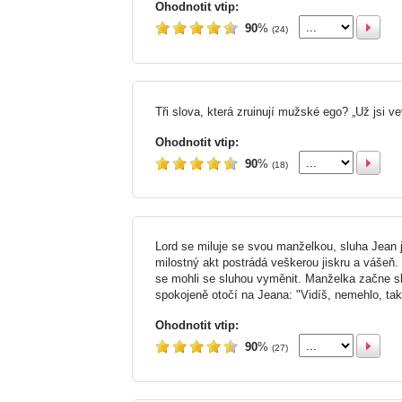
Ohodnotit vtip:
90
%
(24)
Tři slova, která zruinují mužské ego? „Už jsi ve
Ohodnotit vtip:
90
%
(18)
Lord se miluje se svou manželkou, sluha Jean ji
milostný akt postrádá veškerou jiskru a vášeň.
se mohli se sluhou vyměnit. Manželka začne sla
spokojeně otočí na Jeana: "Vidíš, nemehlo, takh
Ohodnotit vtip:
90
%
(27)