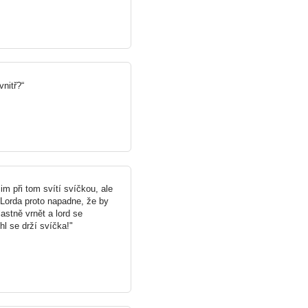
vnitř?“
m při tom svítí svíčkou, ale
 Lorda proto napadne, že by
stně vrnět a lord se
l se drží svíčka!"