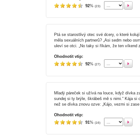
92
%
(23)
Ptá se starostlivý otec své dcery, o které kolu
měla sexuálních partnerů? „Asi sedm nebo osm.“
uleví se otci. „No taky si říkám, že ten víkend 
Ohodnotit vtip:
92
%
(27)
Mladý páreček si užívá na louce, když dívka za
sundej si ty brýle, škrábeš mě s nimi.“ Kája si od
než se dívka znovu ozve: „Kájo, vezmi si zase t
Ohodnotit vtip:
91
%
(16)