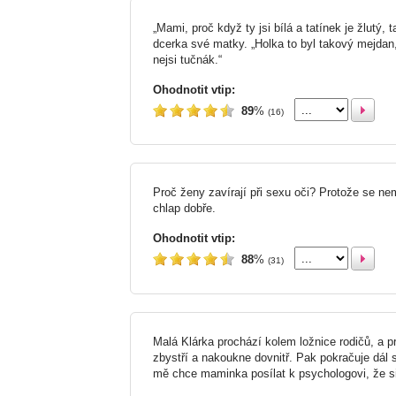
„Mami, proč když ty jsi bílá a tatínek je žlutý, 
dcerka své matky. „Holka to byl takový mejdan
nejsi tučnák.“
Ohodnotit vtip:
89
%
(16)
Proč ženy zavírají při sexu oči? Protože se ne
chlap dobře.
Ohodnotit vtip:
88
%
(31)
Malá Klárka prochází kolem ložnice rodičů, a p
zbystří a nakoukne dovnitř. Pak pokračuje dá
mě chce maminka posílat k psychologovi, že s