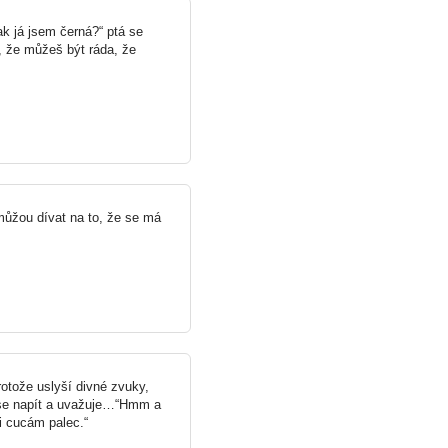
tak já jsem černá?“ ptá se
, že můžeš být ráda, že
můžou dívat na to, že se má
rotože uslyší divné zvuky,
l se napít a uvažuje…“Hmm a
i cucám palec.“