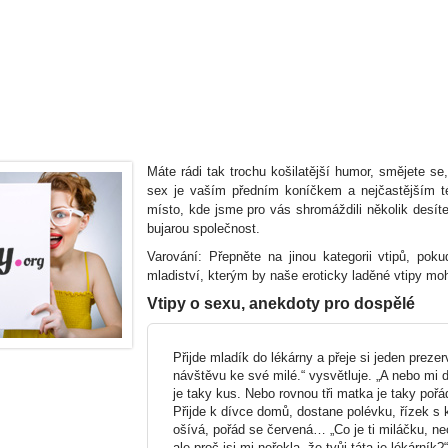
Máte rádi tak trochu košilatější humor, smějete s
sex je vaším předním koníčkem a nejčastějším té
místo, kde jsme pro vás shromáždili několik desíte
bujarou společnost.
Varování: Přepněte na jinou kategorii vtipů, pokud 
mladiství, kterým by naše eroticky laděné vtipy mo
Vtipy o sexu, anekdoty pro dospělé
Přijde mladík do lékárny a přeje si jeden prezer
návštěvu ke své milé.“ vysvětluje. „A nebo mi de
je taky kus. Nebo rovnou tři matka je taky pořá
Přijde k dívce domů, dostane polévku, řízek s k
ošívá, pořád se červená… „Co je ti miláčku, nec
ale proč jsi mi neřekla, že tvůj táta je lékárník?“