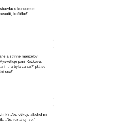
 tisícovku s kondomem,
asadit, kočičko!“
ane a střihne manželovi
“ Vysvětluje paní Rožková.
aní. „Ta byla za co?“ ptá se
ní sex!“
rink? „Ne, děkuji, alkohol mi
k. „Ne, roztahují se.“