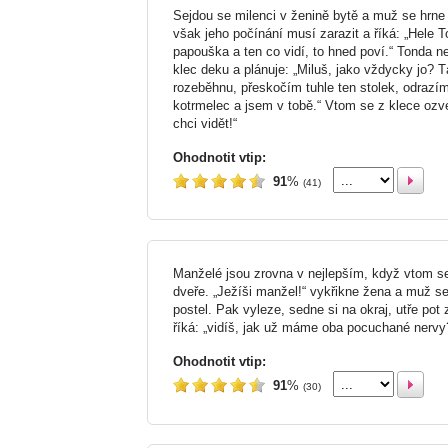
Sejdou se milenci v ženině bytě a muž se hrne 
však jeho počínání musí zarazit a říká: „Hele T
papouška a ten co vidí, to hned poví.“ Tonda n
klec deku a plánuje: „Miluš, jako vždycky jo? 
rozeběhnu, přeskočím tuhle ten stolek, odrazí
kotrmelec a jsem v tobě.“ Vtom se z klece ozve
chci vidět!“
Ohodnotit vtip:
91
%
(41)
Manželé jsou zrovna v nejlepším, když vtom s
dveře. „Ježíši manžel!“ vykřikne žena a muž s
postel. Pak vyleze, sedne si na okraj, utře pot 
říká: „vidíš, jak už máme oba pocuchané nervy
Ohodnotit vtip:
91
%
(30)