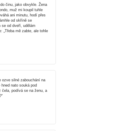
do činu, jako obvykle. Žena
ondo, muž mi koupil tuhle
eváhá ani minutu, hodí přes
Támhle od skříně se
m se od dveří, udělám
: „Třeba mě zabte, ale tohle
e ozve silné zabouchání na
e hned nato souká pod
z čela, podívá se na ženu, a
?“