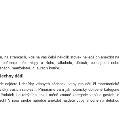
etu, na stránkách, kde na vás čeká několik stovek nejlepších anekdot na
očínaje, přes vtipy o Bohu, alkoholu, dětech, policajtech nebo
enách, manželství, či autech konče.
šechny děti!
e najdete i desítky vtipných hádanek, vtipy pro děti či matematické
avičky vašich ratolestí. Přinášíme vám jak notoricky oblíbené kategorie
vířátkách i o tchýních, tak i méně známé kategorie vtipů o gayích, o
ch! V naší široké nabídce anekdot najdete vtipy vhodné na dětskou