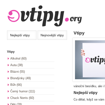
Vtipy
Nejlepší
vtipy
Nejnovější
vtipy
Vtipy
Alkohol
(60)
Auta
(38)
Blázni
(55)
Blondýnky
(49)
Bůh
(66)
vánoční besídku, ale i l
Černý humor
(111)
Nejlepší vtipy
Chuck Norris
(60)
Co dělat, když se vám 
Děti
(78)