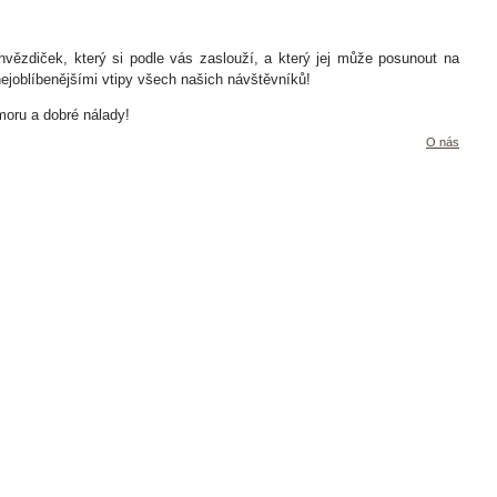
t hvězdiček, který si podle vás zaslouží, a který jej může posunout na
nejoblíbenějšími vtipy všech našich návštěvníků!
umoru a dobré nálady!
O nás