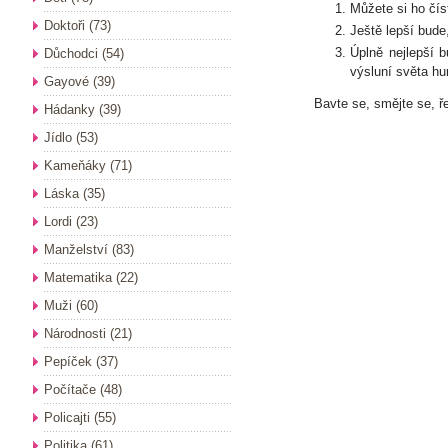
Můžete si ho čís
Doktoři
(73)
Ještě lepší bude
Úplně nejlepší b
Důchodci
(54)
výsluní světa hu
Gayové
(39)
Bavte se, smějte se, ře
Hádanky
(39)
Jídlo
(53)
Kameňáky
(71)
Láska
(35)
Lordi
(23)
Manželství
(83)
Matematika
(22)
Muži
(60)
Národnosti
(21)
Pepíček
(37)
Počítače
(48)
Policajti
(55)
Politika
(61)