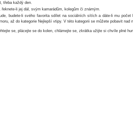
t, třeba každý den.
, řeknete-li jej dál, svým kamarádům, kolegům či známým.
ude, budete-li svého favorita sdílet na sociálních sítích a dáte-li mu poče
moru, až do kategorie Nejlepší vtipy. V této kategorii se můžete pobavit nad 
htejte se, plácejte se do kolen, chlámejte se, zkrátka užijte si chvíle plné h