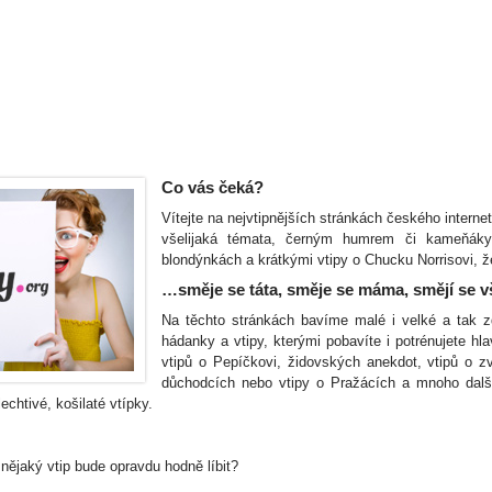
Co vás čeká?
Vítejte na nejvtipnějších stránkách českého intern
všelijaká témata, černým humrem či kameňáky p
blondýnkách a krátkými vtipy o Chucku Norrisovi, ž
…směje se táta, směje se máma, smějí se v
Na těchto stránkách bavíme malé i velké a tak zd
hádanky a vtipy, kterými pobavíte i potrénujete hl
vtipů o Pepíčkovi, židovských anekdot, vtipů o z
důchodcích nebo vtipy o Pražácích a mnoho další
echtivé, košilaté vtípky.
nějaký vtip bude opravdu hodně líbit?