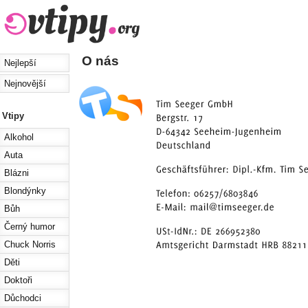
O nás
Nejlepší
Nejnovější
Vtipy
Alkohol
Auta
Blázni
Blondýnky
Bůh
Černý humor
Chuck Norris
Děti
Doktoři
Důchodci