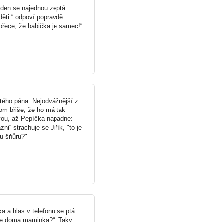
eden se najednou zeptá:
děti.“ odpoví popravdě
 přece, že babička je samec!“
stého pána. Nejodvážnější z
tom břiše, že ho má tak
vou, až Pepíčka napadne:
i“ strachuje se Jiřík, "to je
ou šňůru?"
a a hlas v telefonu se ptá:
 je doma maminka?“ „Taky