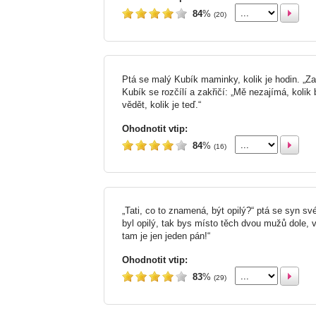
84
%
(20)
Ptá se malý Kubík maminky, kolik je hodin. „Z
Kubík se rozčílí a zakřičí: „Mě nezajímá, kolik 
vědět, kolik je teď.“
Ohodnotit vtip:
84
%
(16)
„Tati, co to znamená, být opilý?“ ptá se syn sv
byl opilý, tak bys místo těch dvou mužů dole, vi
tam je jen jeden pán!“
Ohodnotit vtip:
83
%
(29)