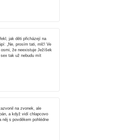
řekl, jak děti přicházejí na
í: „Ne, prosím tati, mlč! Ve
v osmi, že neexistuje Ježíšek
í sex tak už nebudu mít
azvonil na zvonek, ale
pán, a když vidí chlapcovo
a něj s povděkem pohlédne