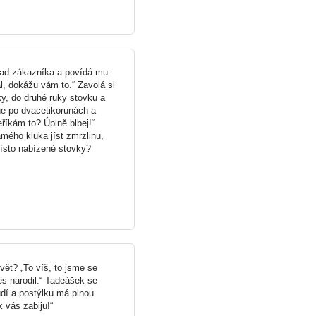
 nad zákazníka a povídá mu:
al, dokážu vám to.“ Zavolá si
y, do druhé ruky stovku a
ne po dvacetikorunách a
říkám to? Úplně blbej!“
mého kluka jíst zmrzlinu,
místo nabízené stovky?
ět? „To víš, to jsme se
s narodil.“ Tadeášek se
dí a postýlku má plnou
 vás zabiju!“