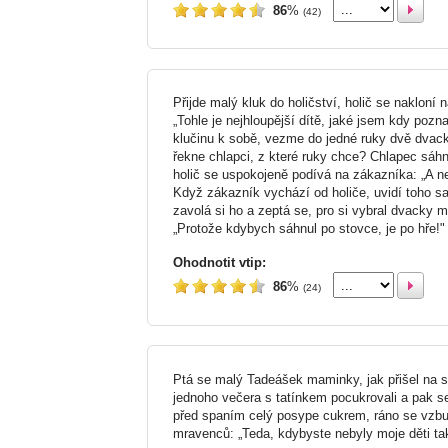
86
%
(42)
Přijde malý kluk do holičství, holič se nakloní
„Tohle je nejhloupější dítě, jaké jsem kdy pozn
klučinu k sobě, vezme do jedné ruky dvě dvack
řekne chlapci, z které ruky chce? Chlapec sáh
holič se uspokojeně podívá na zákazníka: „A ne
Když zákazník vychází od holiče, uvidí toho sa
zavolá si ho a zeptá se, pro si vybral dvacky 
„Protože kdybych sáhnul po stovce, je po hře!"
Ohodnotit vtip:
86
%
(24)
Ptá se malý Tadeášek maminky, jak přišel na sv
jednoho večera s tatínkem pocukrovali a pak se
před spaním celý posype cukrem, ráno se vzbu
mravenců: „Teda, kdybyste nebyly moje děti tak