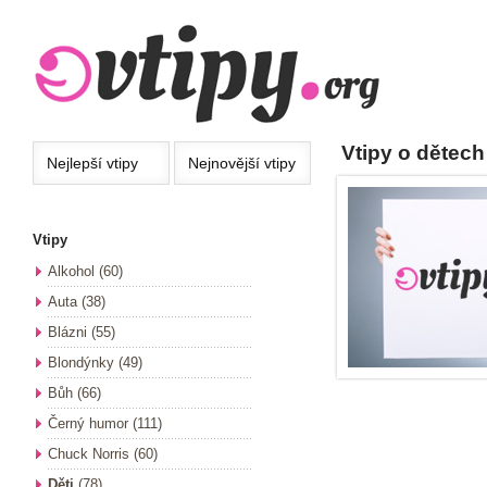
Vtipy o dětech
Nejlepší
vtipy
Nejnovější
vtipy
Vtipy
Alkohol
(60)
Auta
(38)
Blázni
(55)
Blondýnky
(49)
Bůh
(66)
Černý humor
(111)
Chuck Norris
(60)
Děti
(78)