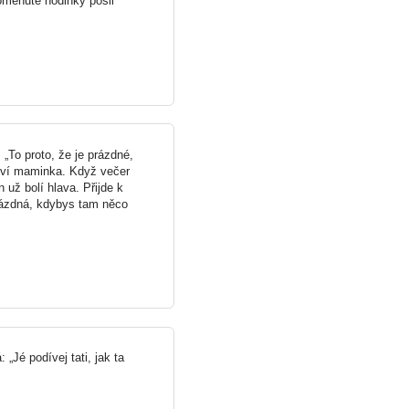
pomenuté hodinky pošli
„To proto, že je prázdné,
oví maminka. Když večer
 už bolí hlava. Přijde k
rázdná, kdybys tam něco
 „Jé podívej tati, jak ta