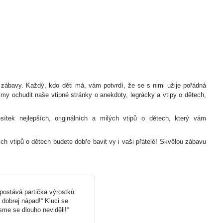
i zábavy. Každý, kdo děti má, vám potvrdí, že se s nimi užije pořádná
my ochudit naše vtipné stránky o anekdoty, legrácky a vtipy o dětech,
tek nejlepších, originálních a milých vtipů o dětech, který vám
ch vtipů o dětech budete dobře bavit vy i vaši přátelé! Skvělou zábavu
ostává partička výrostků:
dobrej nápad!“ Kluci se
sme se dlouho neviděli!“