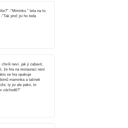
iše?" -"Miminko." teta na to.
-"Tak proč jsi ho teda
chvíli neví, jak ji zabavit,
, že hra na restauraci není
akto se hra opakuje
 domů maminka a tatínek
že, ty jsi ale pako, to
 v záchodě?“