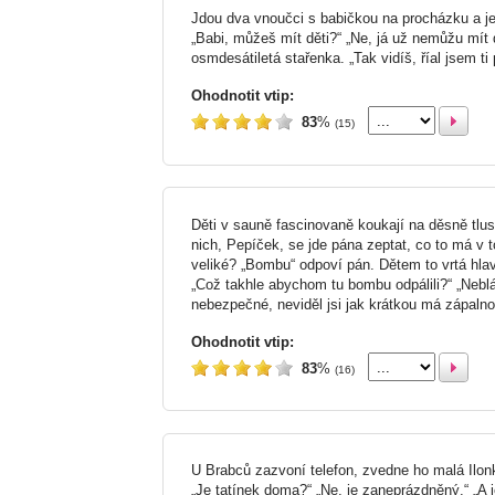
Jdou dva vnoučci s babičkou na procházku a j
„Babi, můžeš mít děti?“ „Ne, já už nemůžu mít 
osmdesátiletá stařenka. „Tak vidíš, říal jsem ti
Ohodnotit vtip:
83
%
(15)
Děti v sauně fascinovaně koukají na děsně tlu
nich, Pepíček, se jde pána zeptat, co to má v 
veliké? „Bombu“ odpoví pán. Dětem to vrtá hla
„Což takhle abychom tu bombu odpálili?“ „Neblázn
nebezpečné, neviděl jsi jak krátkou má zápaln
Ohodnotit vtip:
83
%
(16)
U Brabců zazvoní telefon, zvedne ho malá Ilonk
„Je tatínek doma?“ „Ne, je zaneprázdněný.“ „A