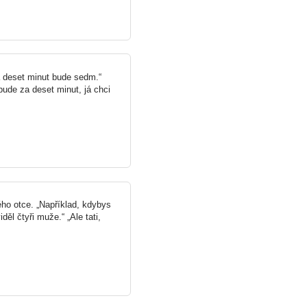
a deset minut bude sedm.“
bude za deset minut, já chci
ého otce. „Například, kdybys
děl čtyři muže.“ „Ale tati,