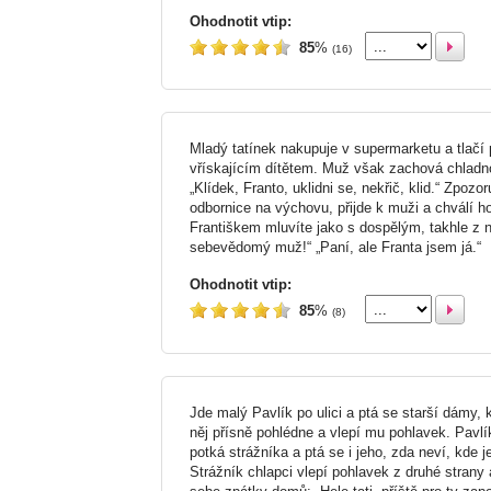
Ohodnotit vtip:
85
%
(16)
Mladý tatínek nakupuje v supermarketu a tlačí
vřískajícím dítětem. Muž však zachová chladno
„Klídek, Franto, uklidni se, nekřič, klid.“ Zpozo
odbornice na výchovu, přijde k muži a chválí ho
Františkem mluvíte jako s dospělým, takhle z 
sebevědomý muž!“ „Paní, ale Franta jsem já.“
Ohodnotit vtip:
85
%
(8)
Jde malý Pavlík po ulici a ptá se starší dámy, k
něj přísně pohlédne a vlepí mu pohlavek. Pavlík
potká strážníka a ptá se i jeho, zda neví, kde j
Strážník chlapci vlepí pohlavek z druhé strany 