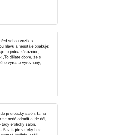
 před sebou vozík s
u hlavu a neustále opakuje:
ruje to jedna zákaznice,
: „To děláte dobře, že s
něho vyroste vyrovnaný,
de je erotický salón, ta na
 se nedá odradit a jde dál,
e tady erotický salón.
a Pavlík jde vzteky bez