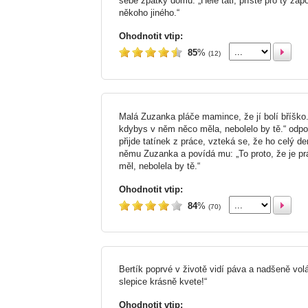
sebe zpátky domů: „Hele tati, příště pro ty za
někoho jiného.“
Ohodnotit vtip:
85
%
(12)
Malá Zuzanka pláče mamince, že jí bolí bříško. 
kdybys v něm něco měla, nebolelo by tě.“ odp
přijde tatínek z práce, vzteká se, že ho celý den
němu Zuzanka a povídá mu: „To proto, že je p
měl, nebolela by tě.“
Ohodnotit vtip:
84
%
(70)
Bertík poprvé v životě vidí páva a nadšeně volá:
slepice krásně kvete!“
Ohodnotit vtip: