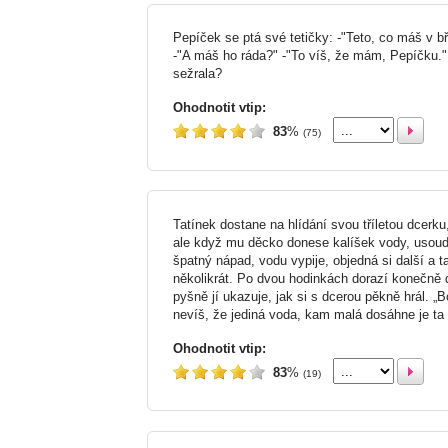
Pepíček se ptá své tetičky: -"Teto, co máš v bř
-"A máš ho ráda?" -"To víš, že mám, Pepíčku." 
sežrala?
Ohodnotit vtip:
83
%
(75)
Tatínek dostane na hlídání svou tříletou dcerku, 
ale když mu děcko donese kalíšek vody, usoudí
špatný nápad, vodu vypije, objedná si další a t
několikrát. Po dvou hodinkách dorazí konečně
pyšně jí ukazuje, jak si s dcerou pěkně hrál. „Bo
nevíš, že jediná voda, kam malá dosáhne je ta
Ohodnotit vtip:
83
%
(19)