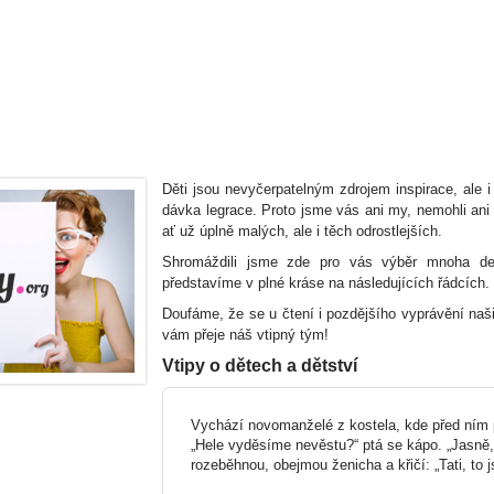
Děti jsou nevyčerpatelným zdrojem inspirace, ale 
dávka legrace. Proto jsme vás ani my, nemohli ani 
ať už úplně malých, ale i těch odrostlejších.
Shromáždili jsme zde pro vás výběr mnoha desí
představíme v plné kráse na následujících řádcích.
Doufáme, že se u čtení i pozdějšího vyprávění naši
vám přeje náš vtipný tým!
Vtipy o dětech a dětství
Vychází novomanželé z kostela, kde před ním p
„Hele vyděsíme nevěstu?“ ptá se kápo. „Jasně, 
rozeběhnou, obejmou ženicha a křičí: „Tati, to j