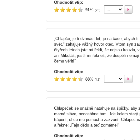
Ohodnotit vtip:
91
%
(25)
„Chlapče, je ti dvanáct let, je na čase, abych ti 
svět.“ zahajuje vážný hovor otec. Vtom syn zaúp
čtyřech letech jste mi řekli, že nejsou kouzla, 
ani Mikuláš, jestli mi řekneš, že dospělí nemaj
čemu věřit!“
Ohodnotit vtip:
88
%
(42)
Chlapeček se snažně natahuje na špičky, aby z
marná sláva, nedosáhne tam. Jde kolem starý 
trápení, chce mu pomoct a zazvoní. Chlapec n
a řekne: „Fajn dědo a teď zdrháme!“
Ohodnotit vtip: