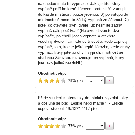
na chodbě máte tři vypínače. Jak zjistíte, který
vypínač patří ke které žárovce, smíte-li A) vstoupit
do každé místnosti pouze jedenou. B) po vstupu do
místnosti už nesmíte žádný vypínač zmáčknout. C)
poté, co otevřete první dveře, už nesmíte žádný
vypínač dále používat? (Nejprve stisknete dva
vypínače, po chvíli jeden vypnete a otevřete
všechny dveře. Tam kde svítí světlo, vede zapnutý
vypínač, tam, kde je ještě teplá žárovka, vede druhý
vypínač, který jste po chvíli vypnuli, místnost se
studenou žárovkou rozsvěcuje ten vypínač, který
jste jako jediný nestiskli.)
Ohodnotit vtip:
78
%
(16)
Přijde student matematiky do fotolabu vyvolat fotky
a obsluha se ptá: "Lesklé nebo matné?" -"Lesklé"
odpoví student. "9x13?" -"117 přeci."
Ohodnotit vtip:
77
%
(22)