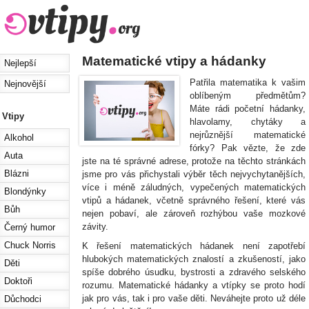
Matematické vtipy a hádanky
Nejlepší
Patřila matematika k vašim
Nejnovější
oblíbeným předmětům?
Máte rádi početní hádanky,
Vtipy
hlavolamy, chytáky a
nejrůznější matematické
Alkohol
fórky? Pak vězte, že zde
Auta
jste na té správné adrese, protože na těchto stránkách
Blázni
jsme pro vás přichystali výběr těch nejvychytanějších,
více i méně záludných, vypečených matematických
Blondýnky
vtipů a hádanek, včetně správného řešení, které vás
Bůh
nejen pobaví, ale zároveň rozhýbou vaše mozkové
závity.
Černý humor
Chuck Norris
K řešení matematických hádanek není zapotřebí
hlubokých matematických znalostí a zkušeností, jako
Děti
spíše dobrého úsudku, bystrosti a zdravého selského
Doktoři
rozumu. Matematické hádanky a vtípky se proto hodí
jak pro vás, tak i pro vaše děti. Neváhejte proto už déle
Důchodci