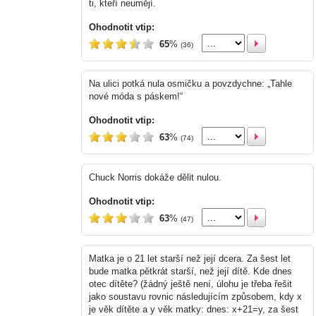
ti, kteří neumějí.
Ohodnotit vtip:
65
%
(36)
Na ulici potká nula osmičku a povzdychne: „Tahle
nové móda s páskem!“
Ohodnotit vtip:
63
%
(74)
Chuck Norris dokáže dělit nulou.
Ohodnotit vtip:
63
%
(47)
Matka je o 21 let starší než její dcera. Za šest let
bude matka pětkrát starší, než její dítě. Kde dnes
otec dítěte? (žádný ještě není, úlohu je třeba řešit
jako soustavu rovnic následujícím způsobem, kdy x
je věk dítěte a y věk matky: dnes: x+21=y, za šest