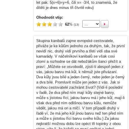
let pak: 5(x+6)=y+6, čili x= -3/4, to znamená, že
dítěti je dnes minus tři čtvrtě roku)
Ohodnotit vtip:
62
%
(13)
Skupina kanibalů zajme evropské cestovatele,
přiváže je ke kůlům jednoho za druhým, tak, že první
nevidí nic, druhý vidí prvního a třetí vidí oba své
kamarády. V náčelníkovi kanibalů se však cosi
zlomí a rozhodne se dát nebožákům šanci přežít a
praví: „Můžete se osvobodit, zjistí-li alespoň jeden z
vás, jakou barvu má kůl, k němuž jste přivázaní.
Dva kůly jsou bílé a jeden černý, nebo jeden je černý
a dva bílé. Promluvit může jen jeden z vás. Jak si
mohou cestovatelé zachránit život? (Vidí-li poslední
v řadě, že dva před ním mají kůly stejné barvy,
může s jistotou říci, jakou barvu má i jeho kůl, mají-li
však dva před ním odlišnou barvu kůlu, nemůže
vědět, jakou má on a mlčí. V tom případě druhý v
řadě ví, že má jeho kůl jinou barvu než ten před ním
a může s jistotou říci barvu svého kůlu.) Za jakou
nejkratší možnou dobu lze opéct tři topinky z obou
stran, víte-li, že každá se musí opékat z jedné