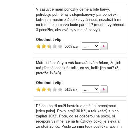
V zásuvce mám ponožky černé a bílé barvy,
potřebuju potmě najít stejnobarevný pár ponožek,
kolik jich musím z šuplíku vytáhnout, nezáleží-li mi
na tom, jakou barvu bude pár mít? (musím vytáhnout
3 ponožky, aby dvě byly stejné barvy.)
Ohodnotit vtip:
55
%
(11)
Máte-li tři hrušky a váš kamarád vám řekne, že jich
má přesně jedenkrát tolik, co vy, kolik jich má? (3,
protože 1x3=3)
Ohodnotit vtip:
51
%
(16)
Přijdou ho tři muži hostelu a chtějí si pronajmout
jeden pokoj. Pokoj stojí 30 Kč, a tak každý z nich
zaplatí 10Kč. Poté, co se odeberou na pokoj, si
recepční všimne, že na třílůžkový pokoj je sleva a
že stojí 25 Kč. Pošle za nimi tedy poslíčka, aby jim