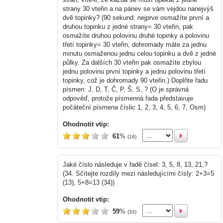
strany 30 vteřin a na pánev se vám vejdou nanejvýš
dvě topinky? (90 sekund: nejprve osmažíte první a
druhou topinku z jedné strany= 30 vteřin, pak
osmažíte druhou polovinu druhé topinky a polovinu
třetí topinky= 30 vteřin, dohromady máte za jednu
minutu osmaženou jednu celou topinku a dvě z jedné
půlky. Za dalších 30 vteřin pak osmažíte zbylou
jednu polovinu první topinky a jednu polovinu třetí
topinky, což je dohromady 90 vteřin.) Doplňte řadu
písmen: J, D, T, Č, P, Š, S, ? (O je správná
odpověď, protože písmenná řada představuje
počáteční písmena číslic 1, 2, 3, 4, 5, 6, 7, Osm)
Ohodnotit vtip:
61
%
(16)
Jaké číslo následuje v řadě čísel: 3, 5, 8, 13, 21,?
(34. Sčítejte rozdíly mezi následujícími čísly: 2+3=5
(13), 5+8=13 (34))
Ohodnotit vtip:
59
%
(33)