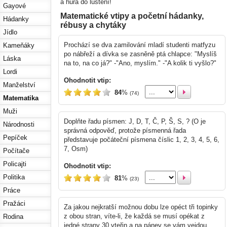
a hurá do luštění!
Gayové
Matematické vtipy a početní hádanky,
Hádanky
rébusy a chytáky
Jídlo
Prochází se dva zamilování mladí studenti matfyzu
Kameňáky
po nábřeží a dívka se zasněně ptá chlapce: "Myslíš
Láska
na to, na co já?" -"Ano, myslím." -"A kolik ti vyšlo?"
Lordi
Ohodnotit vtip:
Manželství
84
%
(74)
Matematika
Muži
Doplňte řadu písmen: J, D, T, Č, P, Š, S, ? (O je
Národnosti
správná odpověď, protože písmenná řada
Pepíček
představuje počáteční písmena číslic 1, 2, 3, 4, 5, 6,
7, Osm)
Počítače
Policajti
Ohodnotit vtip:
Politika
81
%
(23)
Práce
Pražáci
Za jakou nejkratší možnou dobu lze opéct tři topinky
z obou stran, víte-li, že každá se musí opékat z
Rodina
jedné strany 30 vteřin a na pánev se vám vejdou