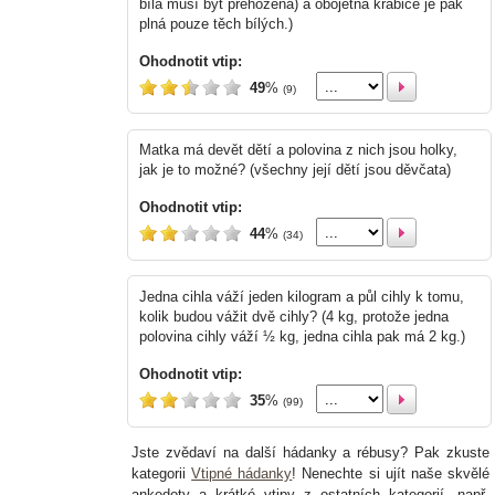
bílá musí být přehozená) a obojetná krabice je pak
plná pouze těch bílých.)
Ohodnotit vtip:
49
%
(9)
Matka má devět dětí a polovina z nich jsou holky,
jak je to možné? (všechny její dětí jsou děvčata)
Ohodnotit vtip:
44
%
(34)
Jedna cihla váží jeden kilogram a půl cihly k tomu,
kolik budou vážit dvě cihly? (4 kg, protože jedna
polovina cihly váží ½ kg, jedna cihla pak má 2 kg.)
Ohodnotit vtip:
35
%
(99)
Jste zvědaví na další hádanky a rébusy? Pak zkuste
kategorii
Vtipné hádanky
! Nenechte si ujít naše skvělé
ankedoty a krátké vtipy z ostatních kategorií, např.