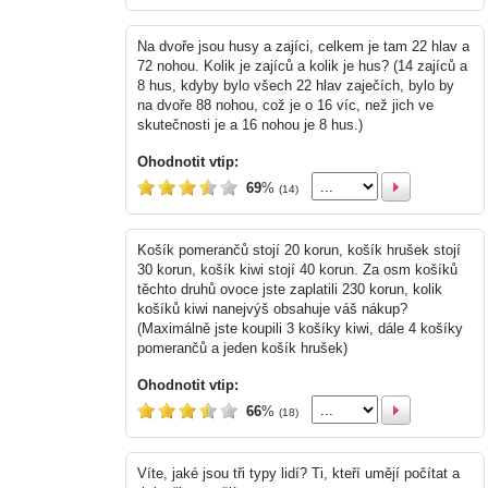
Na dvoře jsou husy a zajíci, celkem je tam 22 hlav a
72 nohou. Kolik je zajíců a kolik je hus? (14 zajíců a
8 hus, kdyby bylo všech 22 hlav zaječích, bylo by
na dvoře 88 nohou, což je o 16 víc, než jich ve
skutečnosti je a 16 nohou je 8 hus.)
Ohodnotit vtip:
69
%
(14)
Košík pomerančů stojí 20 korun, košík hrušek stojí
30 korun, košík kiwi stojí 40 korun. Za osm košíků
těchto druhů ovoce jste zaplatili 230 korun, kolik
košíků kiwi nanejvýš obsahuje váš nákup?
(Maximálně jste koupili 3 košíky kiwi, dále 4 košíky
pomerančů a jeden košík hrušek)
Ohodnotit vtip:
66
%
(18)
Víte, jaké jsou tři typy lidí? Ti, kteří umějí počítat a