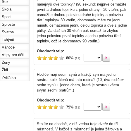
Sex
nanejvýš dvě topinky? (90 sekund: nejprve osmažíte
Škola
první a druhou topinku z jedné strany= 30 vteřin, pak
osmažíte druhou polovinu druhé topinky a polovinu
Sport
třetí topinky= 30 vteřin, dohromady máte za jednu
Sprosté
minutu osmaženou jednu celou topinku a dvě z jedné
půlky. Za dalších 30 vteřin pak osmažíte zbylou
Svatba
jednu polovinu první topinky a jednu polovinu třetí
Tchýně
topinky, což je dohromady 90 vteřin.)
Vánoce
Ohodnotit vtip:
Vtipy pro děti
80
%
(31)
Ženy
Židi
Rodiče mají sedm synů a každý syn má jednu
Zvířátka
sestru, kolik členů má tato rodina? (10, dva rodiče+
sedm synů + jedna dcera, která je sestrou všem
svým sedmi bratrům.)
Ohodnotit vtip:
79
%
(71)
Stojíte na chodbě, z níž vedou troje dveře do tří
místností. V každé z místností je jedna žárovka a