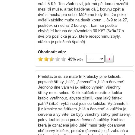
vrátil 5 Kč. Ten však neví, jak má pět korun rozdělit
mezi tři muže, a tak každému dá 1 korunu zpět a
dvě si nechá pro sebe. Můžeme tedy říci, že pokoj
vyšel každého muže na devět korun… 3x9 to je 27,
poslíček si nechal 2 koruny… kam se poděla
chybějící koruna do původních 30 Kč? (3x9=27 a
dvě pro poslíčka je 25, které recepčnímu zbyly,
otázka je položená špatně)
Ohodnotit vtip:
49
%
(40)
Představte si, že máte tři krabičky plné kuliček,
popsané štítky „bílé“, „červené“ a „bílé a červené“.
Jednoho dne vám však někdo vymění všechny
štítky mezi sebou. Kolik kuliček musíte z kolika
krabic vytáhnout, abyste zjistili, kam jaký štítek
patří? (Stačí vytáhnout jedinou kuličku. Vytáhnete-li
ji z krabice se štítkem „bílé a červené“ a kulička je
červená a vy víte, že byly všechny štítky přeházeny,
pak v krabici jsou pouze červené kuličky. Krabice,
která je označená jako „bílé“ musí tedy obsahovat
obě barvy kuliček, protože (červená je již zabraná a