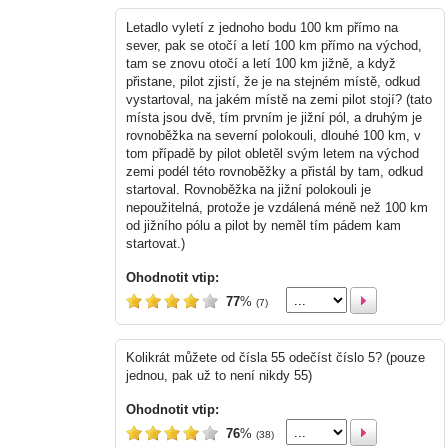
Letadlo vyletí z jednoho bodu 100 km přímo na
sever, pak se otočí a letí 100 km přímo na východ,
tam se znovu otočí a letí 100 km jižně, a když
přistane, pilot zjistí, že je na stejném místě, odkud
vystartoval, na jakém místě na zemi pilot stojí? (tato
místa jsou dvě, tím prvním je jižní pól, a druhým je
rovnoběžka na severní polokouli, dlouhé 100 km, v
tom případě by pilot obletěl svým letem na východ
zemi podél této rovnoběžky a přistál by tam, odkud
startoval. Rovnoběžka na jižní polokouli je
nepoužitelná, protože je vzdálená méně než 100 km
od jižního pólu a pilot by neměl tím pádem kam
startovat.)
Ohodnotit vtip:
77
%
(7)
Kolikrát můžete od čísla 55 odečíst číslo 5? (pouze
jednou, pak už to není nikdy 55)
Ohodnotit vtip:
76
%
(38)