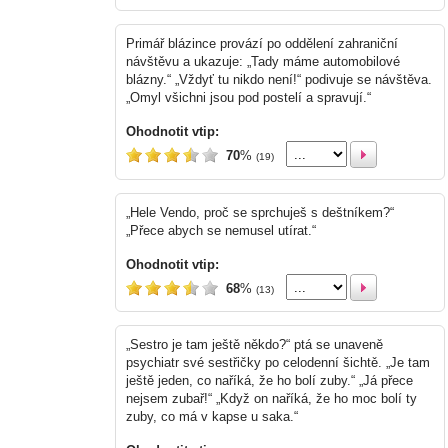
Primář blázince provází po oddělení zahraniční
návštěvu a ukazuje: „Tady máme automobilové
blázny.“ „Vždyť tu nikdo není!“ podivuje se návštěva.
„Omyl všichni jsou pod postelí a spravují.“
Ohodnotit vtip:
70
%
(19)
„Hele Vendo, proč se sprchuješ s deštníkem?“
„Přece abych se nemusel utírat.“
Ohodnotit vtip:
68
%
(13)
„Sestro je tam ještě někdo?“ ptá se unaveně
psychiatr své sestřičky po celodenní šichtě. „Je tam
ještě jeden, co naříká, že ho bolí zuby.“ „Já přece
nejsem zubař!“ „Když on naříká, že ho moc bolí ty
zuby, co má v kapse u saka.“