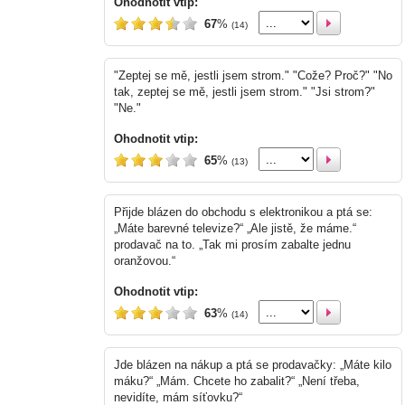
Ohodnotit vtip:
67
%
(14)
"Zeptej se mě, jestli jsem strom." "Cože? Proč?" "No
tak, zeptej se mě, jestli jsem strom." "Jsi strom?"
"Ne."
Ohodnotit vtip:
65
%
(13)
Přijde blázen do obchodu s elektronikou a ptá se:
„Máte barevné televize?“ „Ale jistě, že máme.“
prodavač na to. „Tak mi prosím zabalte jednu
oranžovou.“
Ohodnotit vtip:
63
%
(14)
Jde blázen na nákup a ptá se prodavačky: „Máte kilo
máku?“ „Mám. Chcete ho zabalit?“ „Není třeba,
nevidíte, mám síťovku?“