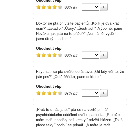
Ohodnotit vtip:
88
%
(8)
Doktor se ptá při vizitě pacientů: „Kolik je dva krát
osm?“ „Letadlo.“ „Úterý.“ „Šestnáct.“ „Výborně, pane
Nováku, jak jste na to přišel?“ „Normálně, vydělil
jsem úterý letadlem.“
Ohodnotit vtip:
88
%
(16)
Psychiatr se ptá svěřence ústavu: „Od kdy věříte, že
jste pes?“ „Od štěňátka, pane doktore.“
Ohodnotit vtip:
87
%
(20)
„Proč tu u nás jste?“ ptá se na vizitě primář
psychiatrického oddělení svého pacienta. „Protože
mám radši sandály než kecky.“ odvětí blázen. „To já
přece taky.“ podiví se primář. „A máte je radši