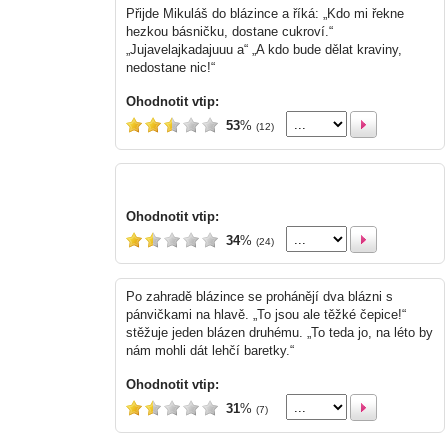
Přijde Mikuláš do blázince a říká: „Kdo mi řekne
hezkou básničku, dostane cukroví.“
„Jujavelajkadajuuu a“ „A kdo bude dělat kraviny,
nedostane nic!“
Ohodnotit vtip:
53
%
(12)
Ohodnotit vtip:
34
%
(24)
Po zahradě blázince se prohánějí dva blázni s
pánvičkami na hlavě. „To jsou ale těžké čepice!“
stěžuje jeden blázen druhému. „To teda jo, na léto by
nám mohli dát lehčí baretky.“
Ohodnotit vtip:
31
%
(7)