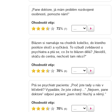
„Pane doktore, já mám problém rozdvojené
osobnosti, pomozte nám!“
Ohodnotit vtip:
71
%
(7)
Blázen si namaluje na chodník kolečko, do kterého
posléze skočí a vyčkává. To vzbudí zvědavost u
psychiatra a ptá se, co že to blázen dělá? „Nevidíš,
skáču do centra, nechceš tam něco?“
Ohodnotit vtip:
70
%
(6)
Ptá se psychiatr pacienta: „Proč jste tady u nás v
léčebně? Vypadáte, že jste zdravý…“ „Nejsem, pane
doktore“ odpoví pacient „jsem totiž hluchý a němý.“
Ohodnotit vtip:
70
%
(6)