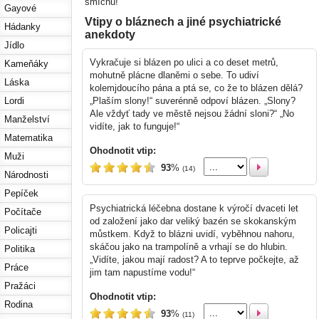
smíchu!
Gayové
Vtipy o bláznech a jiné psychiatrické
Hádanky
anekdoty
Jídlo
Vykračuje si blázen po ulici a co deset metrů,
Kameňáky
mohutně plácne dlaněmi o sebe. To udiví
Láska
kolemjdoucího pána a ptá se, co že to blázen dělá?
„Plaším slony!“ suverénně odpoví blázen. „Slony?
Lordi
Ale vždyť tady ve městě nejsou žádní sloni?“ „No
Manželství
vidíte, jak to funguje!“
Matematika
Ohodnotit vtip:
Muži
93
%
(14)
Národnosti
Pepíček
Psychiatrická léčebna dostane k výročí dvaceti let
Počítače
od založení jako dar veliký bazén se skokanským
Policajti
můstkem. Když to blázni uvidí, vyběhnou nahoru,
skáčou jako na trampolíně a vrhají se do hlubin.
Politika
„Vidíte, jakou mají radost? A to teprve počkejte, až
Práce
jim tam napustíme vodu!“
Pražáci
Ohodnotit vtip:
Rodina
93
%
(11)