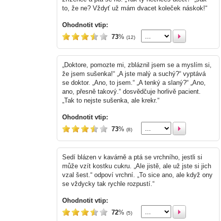
to, že ne? Vždyť už mám dvacet koleček náskok!“
Ohodnotit vtip:
73
%
(12)
„Doktore, pomozte mi, zbláznil jsem se a myslím si,
že jsem sušenka!“ „A jste malý a suchý?“ vyptává
se doktor. „Ano, to jsem.“ „A tenký a slaný?“ „Ano,
ano, přesně takový.“ dosvědčuje horlivě pacient.
„Tak to nejste sušenka, ale krekr.“
Ohodnotit vtip:
73
%
(8)
Sedí blázen v kavárně a ptá se vrchního, jestli si
může vzít kostku cukru. „Ale jistě, ale už jste si jich
vzal šest.“ odpoví vrchní. „To sice ano, ale když ony
se vždycky tak rychle rozpustí.“
Ohodnotit vtip:
72
%
(5)