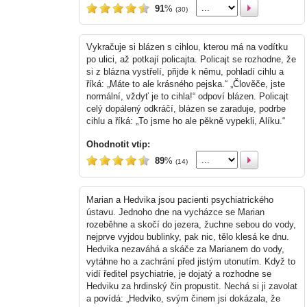
91
%
(30)
Vykračuje si blázen s cihlou, kterou má na vodítku
po ulici, až potkají policajta. Policajt se rozhodne, že
si z blázna vystřelí, přijde k němu, pohladí cihlu a
říká: „Máte to ale krásného pejska.“ „Člověče, jste
normální, vždyť je to cihla!“ odpoví blázen. Policajt
celý dopálený odkráčí, blázen se zaraduje, podrbe
cihlu a říká: „To jsme ho ale pěkně vypekli, Alíku.“
Ohodnotit vtip:
89
%
(14)
Marian a Hedvika jsou pacienti psychiatrického
ústavu. Jednoho dne na vycházce se Marian
rozeběhne a skočí do jezera, žuchne sebou do vody,
nejprve vyjdou bublinky, pak nic, tělo klesá ke dnu.
Hedvika nezaváhá a skáče za Marianem do vody,
vytáhne ho a zachrání před jistým utonutím. Když to
vidí ředitel psychiatrie, je dojatý a rozhodne se
Hedviku za hrdinský čin propustit. Nechá si ji zavolat
a povídá: „Hedviko, svým činem jsi dokázala, že