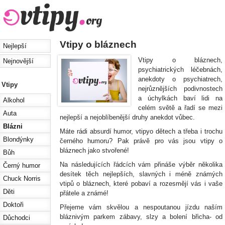
Vtipy o bláznech
Nejlepší
Vtipy o bláznech,
Nejnovější
psychiatrických léčebnách,
anekdoty o psychiatrech,
Vtipy
nejrůznějších podivnostech
a úchylkách baví lidi na
Alkohol
celém světě a řadí se mezi
Auta
nejlepší a nejoblíbenější druhy anekdot vůbec.
Blázni
Máte rádi absurdí humor, vtipyo dětech a třeba i trochu
Blondýnky
černého humoru? Pak právě pro vás jsou vtipy o
bláznech jako stvořené!
Bůh
Na následujících řádcích vám přináše výběr několika
Černý humor
desítek těch nejlepších, slavných i méně známých
Chuck Norris
vtipů o bláznech, které pobaví a rozesmějí vás i vaše
Děti
přátele a známé!
Doktoři
Přejeme vám skvělou a nespoutanou jízdu naším
bláznivým parkem zábavy, slzy a bolení břicha- od
Důchodci