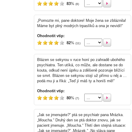
83
%
(8)
„Pomozte mi, pane doktore! Moje žena se zbláznila!
Máme byt plný modrých trpaslíků a ona je nevidí!“
Ohodnotit vtip:
82
%
(11)
Blázen se sekyrou v ruce honí po zahradě ubohého
psychiatra. Ten utíká, co může, ale dostane se do
kouta, odkud není úprku a zděšeně pozoruje blížící
se smrt. Blázen se sekyrou stojí už přímo u něj a …
podá mu ji a říká: „Teď jí máš ty a honíš mě!“
Ohodnotit vtip:
80
%
(7)
„Jak se jmenujete?“ ptá se psychiatr pana Mrázka.
„Moucha.“ Druhý den se ptá doktor znovu, jak se
pacient jmenuje. „Moucha.“ Třetí den stejná situace:
„Jak se jmenujete?“ „Mrázek.“ „No sláva pane