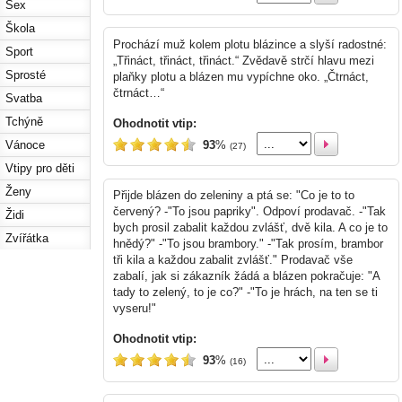
Sex
Škola
Prochází muž kolem plotu blázince a slyší radostné:
Sport
„Třináct, třináct, třináct.“ Zvědavě strčí hlavu mezi
Sprosté
plaňky plotu a blázen mu vypíchne oko. „Čtrnáct,
čtrnáct…“
Svatba
Tchýně
Ohodnotit vtip:
93
%
Vánoce
(27)
Vtipy pro děti
Ženy
Přijde blázen do zeleniny a ptá se: "Co je to to
červený? -"To jsou papriky". Odpoví prodavač. -"Tak
Židi
bych prosil zabalit každou zvlášť, dvě kila. A co je to
Zvířátka
hnědý?" -"To jsou brambory." -"Tak prosím, brambor
tři kila a každou zabalit zvlášť." Prodavač vše
zabalí, jak si zákazník žádá a blázen pokračuje: "A
tady to zelený, to je co?" -"To je hrách, na ten se ti
vyseru!"
Ohodnotit vtip:
93
%
(16)