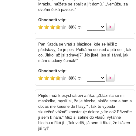
Mrázku, můžete se sbalit a jít domů.“ „Nemůžu, za
dveřmi čeká pavouk.“
Ohodnotit vtip:
80
%
(5)
Pan Kazda se vrátí z blázince, kde se léčil z
představy, že je pes. Potká ho soused a ptá se: „Tak
co, Jirko, už jsi zdravej?“ „No jistě, jen si šáhni, jak
mám studený čumák!“
Ohodnotit vtip:
80
%
(5)
Přijde muž k psychiatrovi a říká: „Zbláznila se mi
manželka, myslí si, že je blecha, skáče sem a tam a
občas mě kousne do hlavy.“ „Tak to vypadá
skutečně vážně“ konstatuje doktor „víte co? Přiveďte
ji sem k nám.“ Muž si sáhne do vlasů, vytáhne
blechu a říká jí: „Tak vidíš, já sem ti říkal, že blázen
jsi ty!“