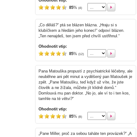
Ohodnotit vtip:
85
%
(4)
„Co děláš?“ ptá se blázen blázna. „Hraju si s
klubíčkem a hledám jeho konec!“ odpoví blázen.
„Ten nenajdeš, ten jsem před chvílí ustřihnul.“
Ohodnotit vtip:
85
%
(12)
Pana Matouška propustí z psychiatrické léčebny, ale
neuběhne ani pět minut a vyděšený pan Matoušek je
zpět. „Pane Matoušku, teď když už víte, že jste
člověk a ne žížala, můžete jít klidně domů.“
Domlouvá mu pan doktor. „No jo, ale ví to i ten kos,
tamhle na té větvi?“
Ohodnotit vtip:
85
%
(8)
„Pane Miller, proč za sebou taháte ten provázek?“ „A