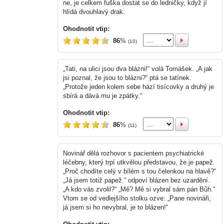
ne, je celkem fuška dostat se do ledničky, když jí
hlídá dvouhlavý drak.
Ohodnotit vtip:
86
%
(10)
„Tati, na ulici jsou dva blázni!“ volá Tomášek. „A jak
jsi poznal, že jsou to blázni?“ ptá se tatínek.
„Protože jeden kolem sebe hází tisícovky a druhý je
sbírá a dává mu je zpátky.“
Ohodnotit vtip:
86
%
(11)
Novinář dělá rozhovor s pacientem psychiatrické
léčebny, který trpí utkvělou představou, že je papež.
„Proč chodíte celý v bílém s tou čelenkou na hlavě?“
„Já jsem totiž papež.“ odpoví blázen bez uzardění.
„A kdo vás zvolil?“ „Mě? Mě si vybral sám pán Bůh.“
Vtom se od vedlejšího stolku ozve: „Pane novináři,
já jsem si ho nevybral, je to blázen!“