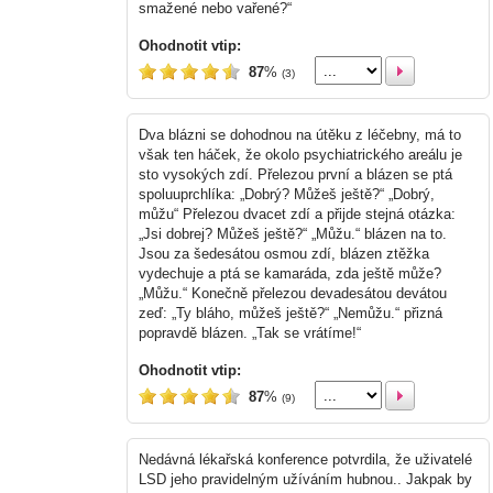
smažené nebo vařené?“
Ohodnotit vtip:
87
%
(3)
Dva blázni se dohodnou na útěku z léčebny, má to
však ten háček, že okolo psychiatrického areálu je
sto vysokých zdí. Přelezou první a blázen se ptá
spoluuprchlíka: „Dobrý? Můžeš ještě?“ „Dobrý,
můžu“ Přelezou dvacet zdí a přijde stejná otázka:
„Jsi dobrej? Můžeš ještě?“ „Můžu.“ blázen na to.
Jsou za šedesátou osmou zdí, blázen ztěžka
vydechuje a ptá se kamaráda, zda ještě může?
„Můžu.“ Konečně přelezou devadesátou devátou
zeď: „Ty bláho, můžeš ještě?“ „Nemůžu.“ přizná
popravdě blázen. „Tak se vrátíme!“
Ohodnotit vtip:
87
%
(9)
Nedávná lékařská konference potvrdila, že uživatelé
LSD jeho pravidelným užíváním hubnou.. Jakpak by