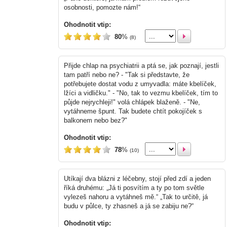
osobnosti, pomozte nám!“
Ohodnotit vtip:
80
%
(8)
Přijde chlap na psychiatrii a ptá se, jak poznají, jestli
tam patří nebo ne? - "Tak si představte, že
potřebujete dostat vodu z umyvadla: máte kbelíček,
lžíci a vidličku." - "No, tak to vezmu kbelíček, tím to
půjde nejrychleji!" volá chlápek blaženě. - "Ne,
vytáhneme špunt. Tak budete chtít pokojíček s
balkonem nebo bez?"
Ohodnotit vtip:
78
%
(10)
Utíkají dva blázni z léčebny, stojí před zdí a jeden
říká druhému: „Já ti posvítím a ty po tom světle
vylezeš nahoru a vytáhneš mě.“ „Tak to určitě, já
budu v půlce, ty zhasneš a já se zabiju ne?“
Ohodnotit vtip: