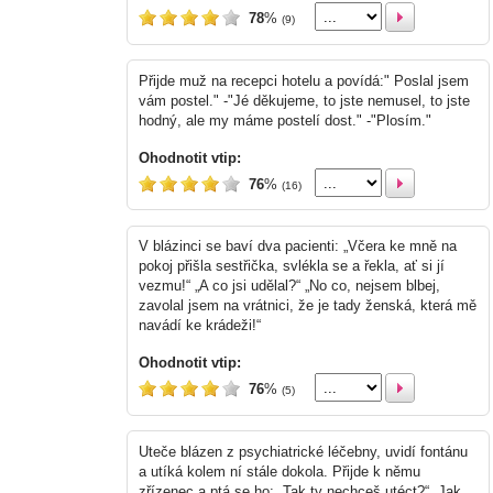
78
%
(9)
Přijde muž na recepci hotelu a povídá:" Poslal jsem
vám postel." -"Jé děkujeme, to jste nemusel, to jste
hodný, ale my máme postelí dost." -"Plosím."
Ohodnotit vtip:
76
%
(16)
V blázinci se baví dva pacienti: „Včera ke mně na
pokoj přišla sestřička, svlékla se a řekla, ať si jí
vezmu!“ „A co jsi udělal?“ „No co, nejsem blbej,
zavolal jsem na vrátnici, že je tady ženská, která mě
navádí ke krádeži!“
Ohodnotit vtip:
76
%
(5)
Uteče blázen z psychiatrické léčebny, uvidí fontánu
a utíká kolem ní stále dokola. Přijde k němu
zřízenec a ptá se ho: „Tak ty nechceš utéct?“ „Jak