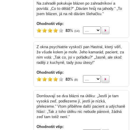
Na zahradě pokukuje blázen po zahradníkovi a
povídá: „Co to děláš?“ „Dávám hnůj na jahody.“ „To
jsem blázen, já na ně dávám šlehačku.“
Ohodnotit vtip:
83
%
(14)
Z okna psychiatrie vyskočí pan Hastral, který věří,
že všude kolem je moře. Jeho kamarád, pacient, za
ním volá: „Tak co, jsi v pořádku?“ „Jasně, ale skoč
raději z kuchyně, tady jsou útesy!“
Ohodnotit vtip:
83
%
(8)
Domlouvají se dva blázni na útěku: „Jestli je tam
vysoká zeď, podlezeme jí, jestli je nízká,
přelezeme.“ Vtom přiběhne další pacient a udýchaně
hlásí: „Tak z toho útěku nic nebude pánové, žádná
zeď tam totiž není.“
Ohodnotit vtip: