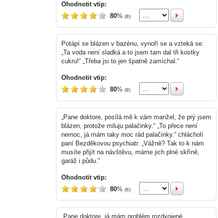
Ohodnotit vtip:
80
%
(8)
Potápí se blázen v bazénu, vynoří se a vzteká se:
„Ta voda není sladká a to jsem tam dal tři kostky
cukru!“ „Třeba jsi to jen špatně zamíchal.“
Ohodnotit vtip:
80
%
(9)
„Pane doktore, posílá mě k vám manžel, že prý jsem
blázen, protože miluju palačinky.“ „To přece není
nemoc, já mám taky moc rád palačinky.“ chlácholí
paní Bezděkovou psychiatr. „Vážně? Tak to k nám
musíte přijít na návštěvu, máme jich plné skříně,
garáž i půdu."
Ohodnotit vtip:
80
%
(6)
„Pane doktore, já mám problém rozdvojené