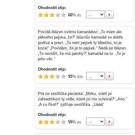
Ohodnotit vtip:
60
%
(5)
Povídá blázen svému kamarádovi: „To mám ale
pěkného pejska, že?“ bláznův kamarád se dobře
podívá a praví: „To není pejsek ty blbečku, to je
koza!“ „Povídám, že je to pejsek.“ Nedá se blázen.
„To nevidíš, že má parohy?“ kamarád na to. „To je
jeho věc.“
Ohodnotit vtip:
55
%
(25)
Ptá se sestřička pacienta: „Mirku, vrátil jsi
zahradníkovi ty vidle, které jsi mu schoval?“ „Ano.“
„A co říkal?“ zjišťuje sestřička. „Uááá“
Ohodnotit vtip:
55
%
(4)