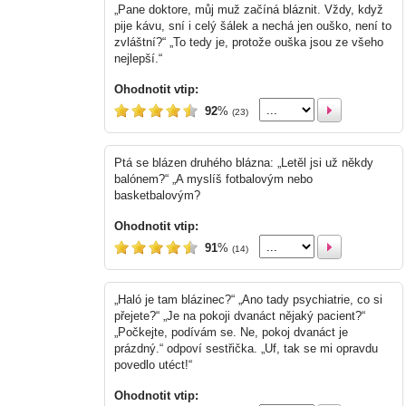
„Pane doktore, můj muž začíná bláznit. Vždy, když
pije kávu, sní i celý šálek a nechá jen ouško, není to
zvláštní?“ „To tedy je, protože ouška jsou ze všeho
nejlepší.“
Ohodnotit vtip:
92
%
(23)
Ptá se blázen druhého blázna: „Letěl jsi už někdy
balónem?“ „A myslíš fotbalovým nebo
basketbalovým?
Ohodnotit vtip:
91
%
(14)
„Haló je tam blázinec?“ „Ano tady psychiatrie, co si
přejete?“ „Je na pokoji dvanáct nějaký pacient?“
„Počkejte, podívám se. Ne, pokoj dvanáct je
prázdný.“ odpoví sestřička. „Uf, tak se mi opravdu
povedlo utéct!“
Ohodnotit vtip: