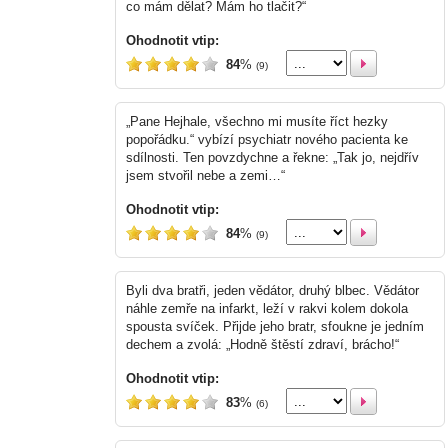
co mám dělat? Mám ho tlačit?“
Ohodnotit vtip:
84
%
(9)
„Pane Hejhale, všechno mi musíte říct hezky
popořádku.“ vybízí psychiatr nového pacienta ke
sdílnosti. Ten povzdychne a řekne: „Tak jo, nejdřív
jsem stvořil nebe a zemi…“
Ohodnotit vtip:
84
%
(9)
Byli dva bratři, jeden vědátor, druhý blbec. Vědátor
náhle zemře na infarkt, leží v rakvi kolem dokola
spousta svíček. Přijde jeho bratr, sfoukne je jedním
dechem a zvolá: „Hodně štěstí zdraví, brácho!“
Ohodnotit vtip:
83
%
(6)