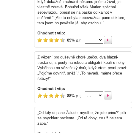
když dokážeš zachránit někomu jinému život, jsi
vlastně zdravá. Bohužel však Marian spáchal
sebevraždu, oběsil se na pásku od kalhot v
sušárně.“ „Ale to nebyla sebevražda, pane doktore,
tam jsem ho pověsila já, aby oschnul.“
Ohodnotit vtip:
89
%
(14)
Z vězení pro duševně choré utečou dva blázni-
trestanci, s pouty na rukou a obligátní koulí u nohy.
Vyběhnou na vězeňský dvůr, když vtom první praví:
„Pojďme dovnitř, sněží.“ „To nevadí, máme přece
řetězy!“
Ohodnotit vtip:
88
%
(10)
„Od kdy si pane Žalude, myslíte, že jste princ?“ ptá
se psychiatr pacienta. „Od té doby, co už nejsem
žába.“